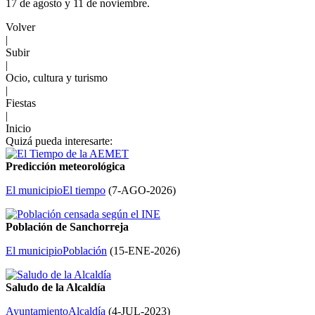
17 de agosto y 11 de noviembre.
Volver
|
Subir
|
Ocio, cultura y turismo
|
Fiestas
|
Inicio
Quizá pueda interesarte:
Predicción meteorológica
El municipio
El tiempo
(
7-AGO-2026
)
Población de Sanchorreja
El municipio
Población
(
15-ENE-2026
)
Saludo de la Alcaldía
Ayuntamiento
Alcaldía
(
4-JUL-2023
)